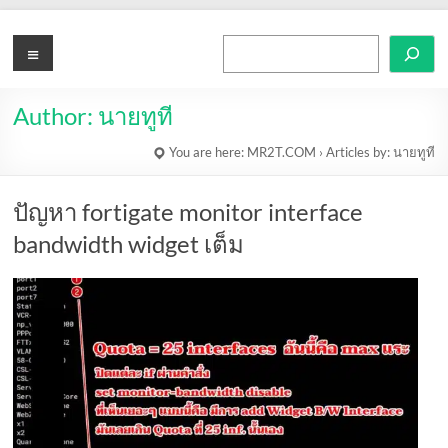
Skip
to
MR2T.COM
Menu
Search
content
Author:
นายทูที
You are here:
MR2T.COM
›
Articles by: นายทูที
ปัญหา fortigate monitor interface
bandwidth widget เต็ม