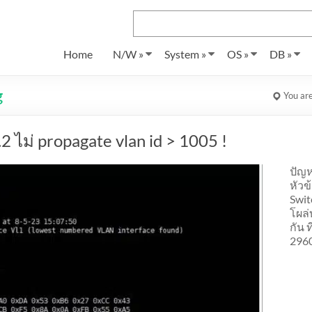
Home
N/W »
System »
OS »
DB »
g
You ar
2 ไม่ propagate vlan id > 1005 !
ปัญห
หัวข
Swit
โผล่
กัน ท
296