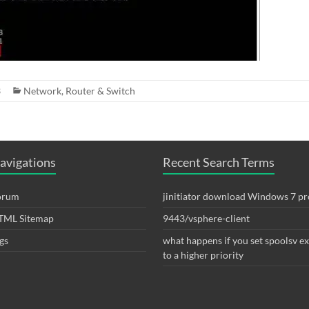
3
Network
,
Router & Switch
avigations
Recent Search Terms
orum
jinitiator download Windows 7 pr
TML Sitemap
9443/vsphere-client
gs
what happens if you set spoolsv e
to a higher priority