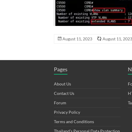
August 11, 2023
August 11, 202
Pages
N
About Us
F
Contact Us
H
Forum
Ta
Privacy Policy
Terms and Conditions
Thailand’s Personal Data Protection